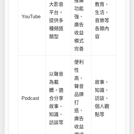
推廣
大影音
教育、
功能
平台，
生活、
YouTube
強、
提供多
音樂等
廣告
種頻道
各類內
收益
類型
容
模式
完善
便利
性
以聲音
高、
為載
故事、
聲音
體，適
知識、
品牌
Podcast
合分享
訪談、
打
故事、
個人觀
造、
知識、
點等
廣告
訪談等
收益