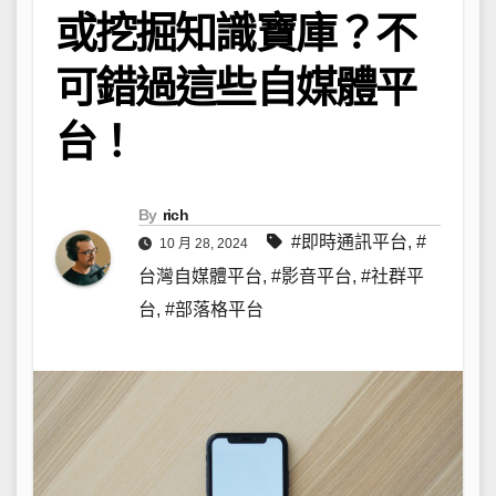
或挖掘知識寶庫？不
可錯過這些自媒體平
台！
By
rich
#即時通訊平台
,
#
10 月 28, 2024
台灣自媒體平台
,
#影音平台
,
#社群平
台
,
#部落格平台