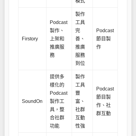
模式
製作
Podcast
工具
製作、
完
Podcast
Firstory
上架和
善、
節目製
推廣服
推廣
作
務
服務
到位
提供多
製作
樣化的
工具
Podcast
Podcast
豐
節目製
SoundOn
製作工
富、
作、社
具，整
社群
群互動
合社群
互動
功能
性強