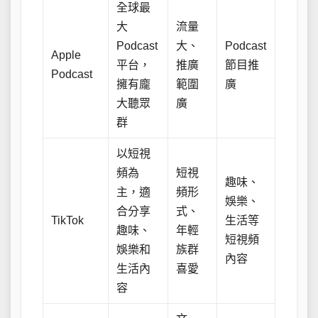
全球最
大
流量
Podcast
大、
Podcast
Apple
平台，
推廣
節目推
Podcast
擁有龐
範圍
廣
大聽眾
廣
群
以短視
頻為
短視
趣味、
主，適
頻形
娛樂、
合分享
式、
TikTok
生活等
趣味、
年輕
短視頻
娛樂和
族群
內容
生活內
喜愛
容