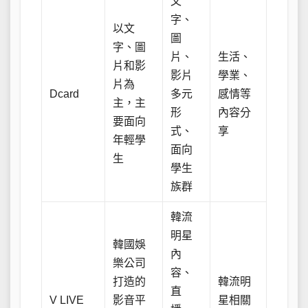
文
字、
以文
圖
字、圖
片、
生活、
片和影
影片
學業、
片為
Dcard
多元
感情等
主，主
形
內容分
要面向
式、
享
年輕學
面向
生
學生
族群
韓流
明星
韓國娛
內
樂公司
容、
打造的
韓流明
直
V LIVE
影音平
星相關