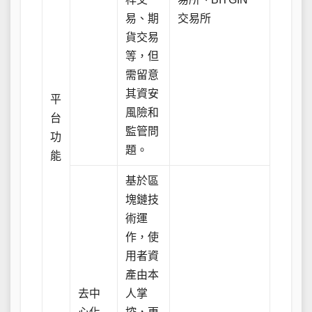
易、期
交易所
貨交易
等，但
需留意
其資安
平
風險和
台
監管問
功
題。
能
基於區
塊鏈技
術運
作，使
用者資
產由本
去中
人掌