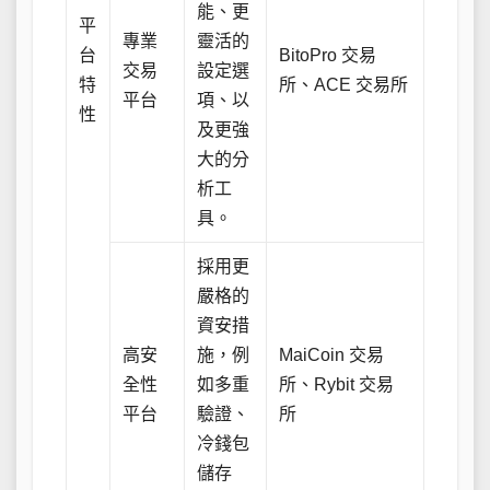
能、更
平
專業
靈活的
台
BitoPro 交易
交易
設定選
特
所、ACE 交易所
平台
項、以
性
及更強
大的分
析工
具。
採用更
嚴格的
資安措
高安
施，例
MaiCoin 交易
全性
如多重
所、Rybit 交易
平台
驗證、
所
冷錢包
儲存