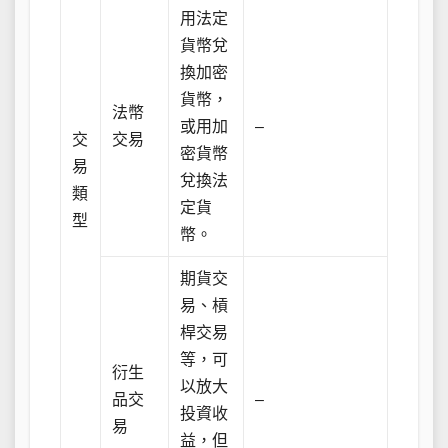
用法定
貨幣兌
換加密
貨幣，
法幣
或用加
–
交
交易
密貨幣
易
兌換法
類
定貨
型
幣。
期貨交
易、槓
桿交易
等，可
衍生
以放大
品交
–
投資收
易
益，但