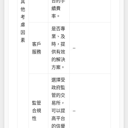
台的手
其
續費
他
率。
考
慮
是否專
因
業、及
素
客戶
時，提
–
服務
供有效
的解決
方案。
選擇受
政府監
管的交
監管
易所，
合規
可以提
–
性
高平台
的信譽