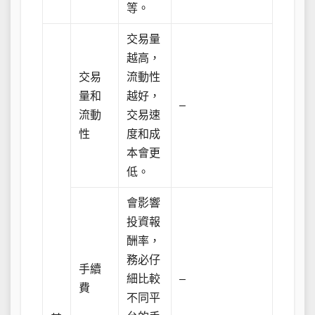
等。
交易量
越高，
交易
流動性
量和
越好，
–
流動
交易速
性
度和成
本會更
低。
會影響
投資報
酬率，
務必仔
手續
細比較
–
費
不同平