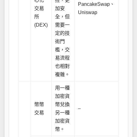
心化
控，更
PancakeSwap、
交易
加安
Uniswap
所
全，但
(DEX)
需要一
定的技
術門
檻，交
易流程
也相對
複雜。
用一種
加密貨
幣幣
幣兌換
–
交易
另一種
加密貨
幣。