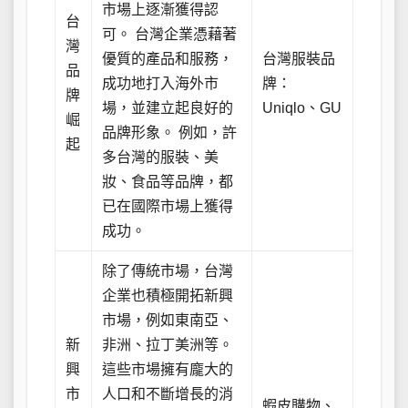
市場上逐漸獲得認
台
可。 台灣企業憑藉著
灣
優質的產品和服務，
台灣服裝品
品
成功地打入海外市
牌：
牌
場，並建立起良好的
Uniqlo、GU
崛
品牌形象。 例如，許
起
多台灣的服裝、美
妝、食品等品牌，都
已在國際市場上獲得
成功。
除了傳統市場，台灣
企業也積極開拓新興
市場，例如東南亞、
新
非洲、拉丁美洲等。
興
這些市場擁有龐大的
市
人口和不斷增長的消
蝦皮購物、