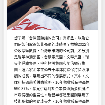
想了解「台灣最賺錢的公司」有哪些，以及它
們是如何取得如此亮眼的成績嗎？根據2022年
營收淨額數據，台灣最賺錢的公司前六名分別
是聯華神通集團、台積電集團、文曄集團、瑞
昱半導體集團、中租控股集團和陽信銀行集
團。這六家企業在過去十年都持續保持營收淨
額的成長，展現出不同的發展模式。其中，文
曄科技憑藉著併購策略，10年營收成長率高達
550.87%，顯見併購對於企業快速擴張和搶占
市場份額的重要性。瑞昱半導體集團則展現了
技術驅動的強勁成長力，10年營收成長率高達