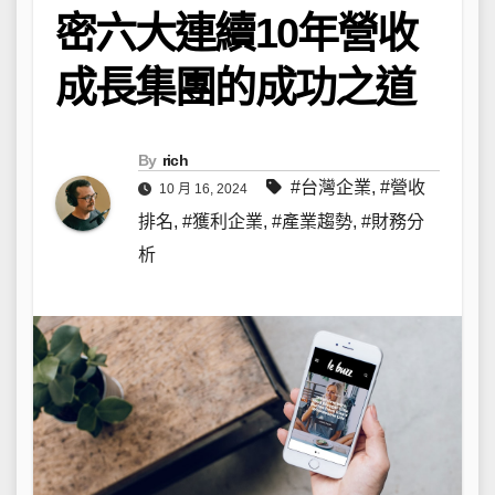
密六大連續10年營收
成長集團的成功之道
By
rich
#台灣企業
,
#營收
10 月 16, 2024
排名
,
#獲利企業
,
#產業趨勢
,
#財務分
析