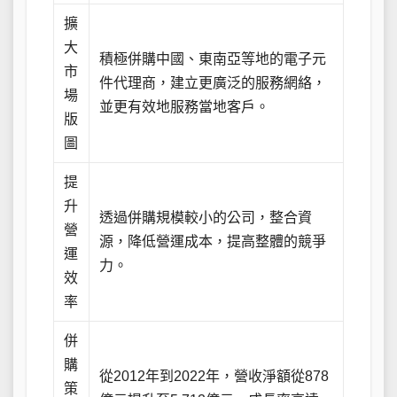
擴
大
積極併購中國、東南亞等地的電子元
市
件代理商，建立更廣泛的服務網絡，
場
並更有效地服務當地客戶。
版
圖
提
升
透過併購規模較小的公司，整合資
營
源，降低營運成本，提高整體的競爭
運
力。
效
率
併
購
從2012年到2022年，營收淨額從878
策