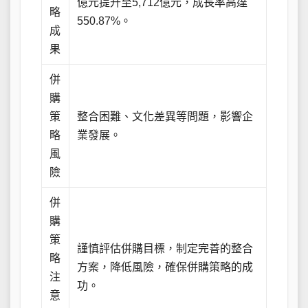
億元提升至5,712億元，成長率高達
略
550.87%。
成
果
併
購
策
整合困難、文化差異等問題，影響企
略
業發展。
風
險
併
購
策
謹慎評估併購目標，制定完善的整合
略
方案，降低風險，確保併購策略的成
注
功。
意