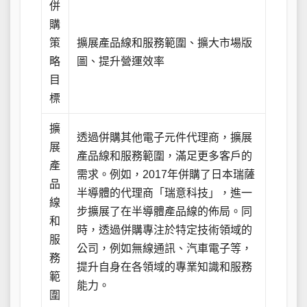
併
購
策
擴展產品線和服務範圍、擴大市場版
略
圖、提升營運效率
目
標
擴
透過併購其他電子元件代理商，擴展
展
產品線和服務範圍，滿足更多客戶的
產
需求。例如，2017年併購了日本瑞薩
品
半導體的代理商「瑞意科技」，進一
線
步擴展了在半導體產品線的佈局。同
和
時，透過併購專注於特定技術領域的
服
公司，例如無線通訊、汽車電子等，
務
提升自身在各領域的專業知識和服務
範
能力。
圍