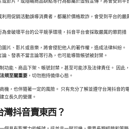
片或影片，或隱瞞商品缺點等行為都屬於虛假宣傳，將會受到平
或利用促銷活動誤導消費者，都屬於價格欺詐，會受到平台的嚴
行為會破壞平台的公平競爭環境，抖音平台會採取嚴厲的懲罰措
的圖片、影片或音樂，將會侵犯他人的著作權，造成法律糾紛。
言論、發表不當言論等行為，也可能導致帳號被封禁。
制功能、商品下架、帳號封禁，甚至可能涉及法律責任。 因此
法規至關重要
，切勿抱持僥倖心態。
商機，也伴隨著一定的風險。 只有充分了解並遵守台灣抖音的
建立長久的營運。
台灣抖音賣東西？
一個具有影響力的帳號。這並非一蹴可幾，需要長期經營和策略