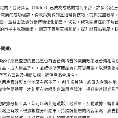
的！台灣抖音（TikTok）已成為成熟的電商平台，許多商家正
音電商的成功秘訣，從政策規範到直播帶貨技巧，提供完整教學
告，並藉由數據分析持續優化銷售。 切記，成功關鍵在於了解
的市場中脫穎而出。 別忘了善用直播互動，提升顧客黏著度，
閱讀)
務必仔細檢查您的產品是否符合台灣抖音的電商政策及台灣相關
冒品、成人用品等），並確保所有產品資訊真實無誤，以避免帳
抖音官方公告及相關法規，確保產品合規性。
音用戶喜好與其他地區有所不同。 創作影片時，應融入台灣在地
灣特色景點等，才能更有效吸引台灣用戶關注，提升影片曝光及
的數據分析工具，您可以藉此追蹤影片觀看量、互動數據、轉化
策略更有效。根據數據分析結果，持續調整您的內容策略、廣告
抖音電商營運，才能在競爭激烈的市場中持續成長。