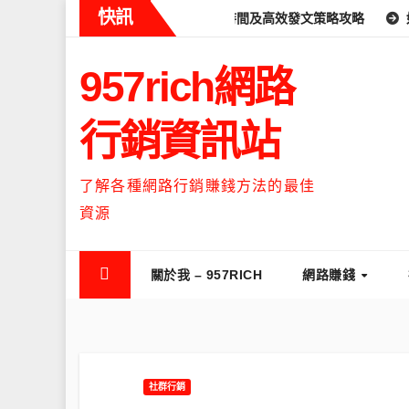
Skip
快訊
s什麼時候流量最高？流量高峰時間及高效發文策略攻略
如何讓Thr
to
content
957rich網路
行銷資訊站
了解各種網路行銷賺錢方法的最佳
資源
關於我 – 957RICH
網路賺錢
社群行銷