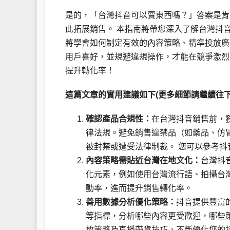
是的，「台灣抖音可以賣東西嗎？」答案是肯定
此拓展銷售。 本指南將帶您深入了解台灣抖
將學會如何制定有效的內容策略、精準投放廣
用戶喜好，並規避違規操作，才能在競爭激烈
提升轉化率！
這篇文章的實用建議如下(更多細節請繼續往下
確認產品合規性：
在台灣抖音銷售前，
律法規。避免銷售違禁品（如藥品、仿
被封禁或遭受法律制裁。 您可以參考
內容策略需貼近台灣在地文化：
台灣抖
化元素，例如使用台灣流行語、拍攝台
動率，進而提升銷售轉化率。
善用數據分析優化策略：
抖音提供豐富
等指標，分析哪些內容更受歡迎，哪些
放策略及直播帶貨技巧，不斷優化您的