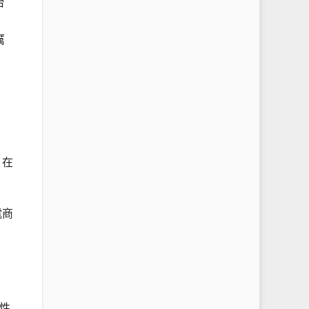
台
厲
，在
電商
性