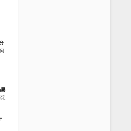
分
何
品屬
您定
行