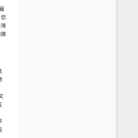
藉
。您
台灣
快速
法
號
文
互
率
投