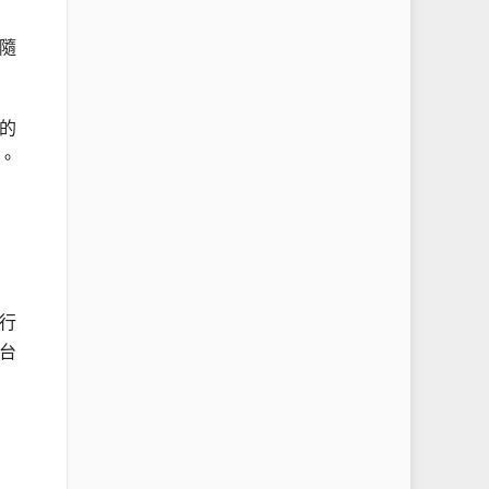
隨
的
。
行
台