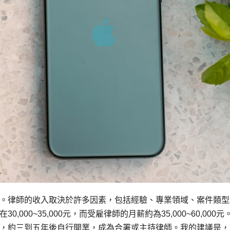
。律師的收入取決於許多因素，包括經驗、專業領域、案件類型
00~35,000元，而受雇律師的月薪約為35,000~60,000元
，約三到五年後自行開業，成為合署或主持律師。我的建議是，