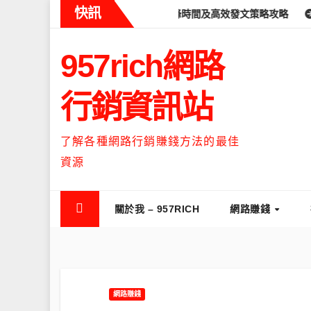
Skip
快訊
ds什麼時候流量最高？流量高峰時間及高效發文策略攻略
如何讓Thr
to
content
957rich網路
行銷資訊站
了解各種網路行銷賺錢方法的最佳
資源
關於我 – 957RICH
網路賺錢
網路賺錢