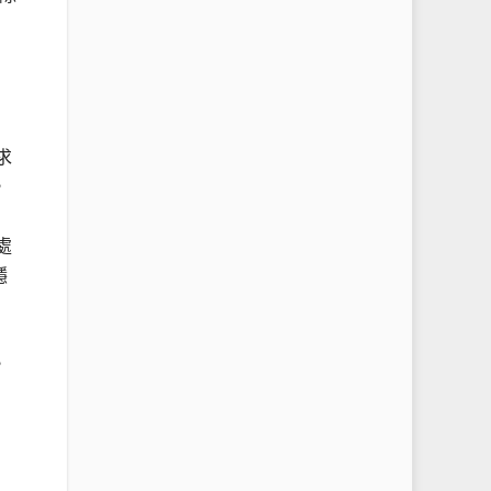
求
，
處
穩
，