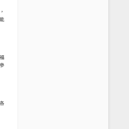
，
能
福
參
各