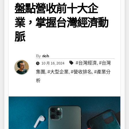
盤點營收前十大企
業，掌握台灣經濟動
脈
By
rich
#台灣經濟
,
#台灣
10 月 16, 2024
集團
,
#大型企業
,
#營收排名
,
#產業分
析