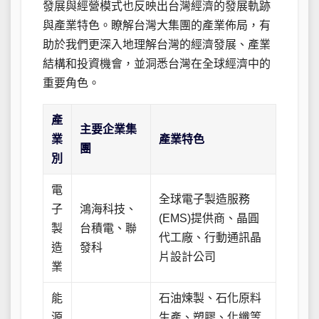
發展與經營模式也反映出台灣經濟的發展軌跡
與產業特色。瞭解台灣大集團的產業佈局，有
助於我們更深入地理解台灣的經濟發展、產業
結構和投資機會，並洞悉台灣在全球經濟中的
重要角色。
產
主要企業集
業
產業特色
團
別
電
全球電子製造服務
子
鴻海科技、
(EMS)提供商、晶圓
製
台積電、聯
代工廠、行動通訊晶
造
發科
片設計公司
業
能
石油煉製、石化原料
源
生產、塑膠、化纖等