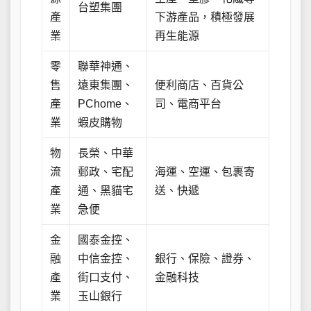
台塑集團
產
下游產品，積極發展
業
再生能源
零
聯華神通、
售
遠東集團、
便利商店、百貨公
產
PChome、
司、電商平台
業
蝦皮購物
物
長榮、中華
流
郵政、宅配
海運、空運、包裹寄
產
通、黑貓宅
送、快遞
業
急便
金
國泰金控、
融
中信金控、
銀行、保險、證券、
產
街口支付、
金融科技
業
玉山銀行