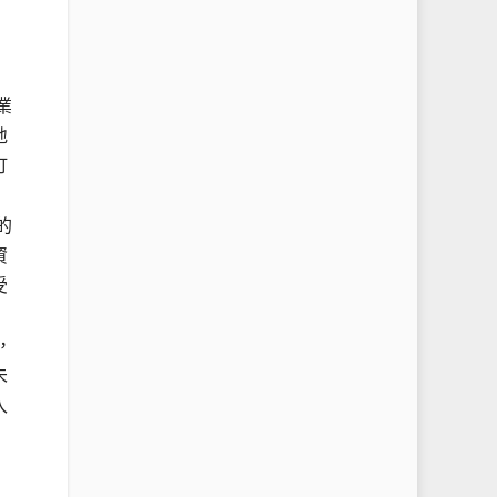
業
地
訂
的
資
受
，
未
入