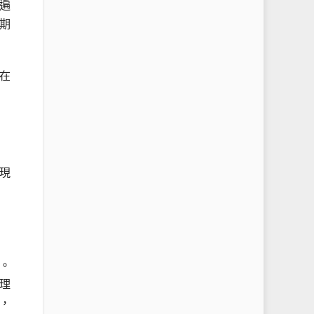
遍
期
在
現
。
理
，