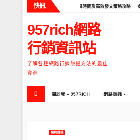
Skip
快訊
ads什麼時候流量最高？流量高峰時間及高效發文策略攻略
如何讓Th
to
content
957rich網路
行銷資訊站
了解各種網路行銷賺錢方法的最佳
資源
關於我 – 957RICH
網路賺錢
網路賺錢