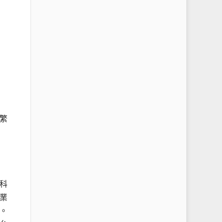
繁
科
業
。