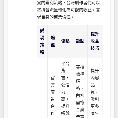
賞的獲利策略，台灣創作者們可以
將抖音流量轉化為可觀的收益，實
現自身的商業價值。
變
提升
現
途
優點
缺點
收益
策
徑
技巧
略
平台
審核
背
提升
標準
官
書，
內容
嚴
方
公信
品
格，
廣
力
質，
內容
告
高，
吸引
需符
合
提升
更多
合廣
作
帳號
廣告
告需