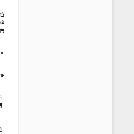
位
格
市
。
並
去
可
）
位