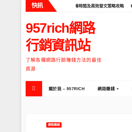
Skip
快訊
ds什麼時候流量最高？流量高峰時間及高效發文策略攻略
如何讓Thr
to
content
957rich網路
行銷資訊站
了解各種網路行銷賺錢方法的最佳
資源
關於我 – 957RICH
網路賺錢
網路賺錢