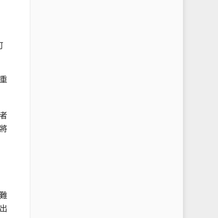
可
重
者
將
難
出