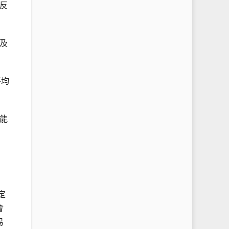
反
及
平均
能
定
會
易