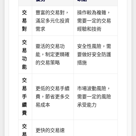
交
豐富的交易對，
操作較為複雜，
易
滿足多元化投資
需要一定的交易
對
需求
經驗和技術
交
靈活的交易功
安全性風險，需
易
能，制定更精確
要做好安全防護
功
的交易策略
措施
能
交
易
更低的交易手續
市場波動風險，
手
費，節省更多交
需要一定的風險
續
易成本
承受能力
費
交
更快的交易速
易