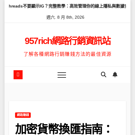
Skip
不要顯示IG？完整教學：高效管理你的線上隱私與數據安全
怎麼讓Th
to
週六. 8 月 8th, 2026
content
957rich網路行銷資訊站
了解各種網路行銷賺錢方法的最佳資源
網路賺錢
加密貨幣換匯指南：