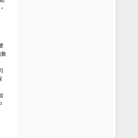
助
。
雙
的數
可
保
智
中