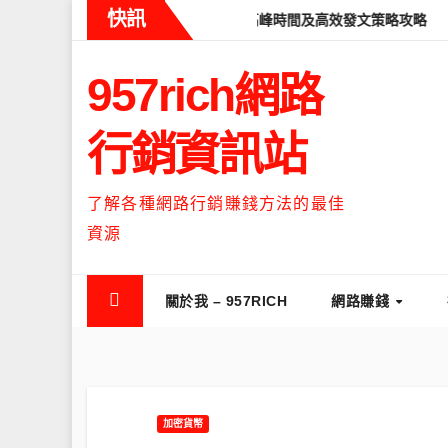
Skip
快訊
eads什麼時候流量最高？流量高峰時間及高效發文策略攻略
如何讓T
to
content
957rich網路
行銷資訊站
了解各種網路行銷賺錢方法的最佳
資源
關於我 – 957RICH
網路賺錢
加密貨幣