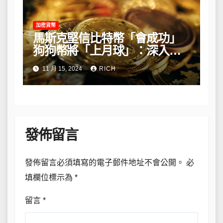
加密貨幣
馬斯克堅信比特幣「會成功」
狗狗幣將「上月球」：深入解
析他的長期看法
11 月 15, 2024
RICH
發佈留言
發佈留言必須填寫的電子郵件地址不會公開。
必
填欄位標示為
*
留言
*