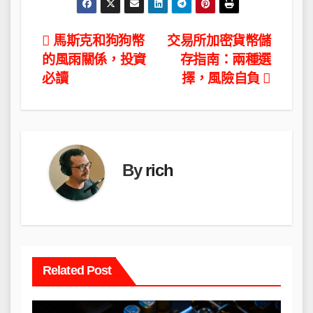
文
馬斯克和狗狗幣
交易所加密貨幣儲
的風雨關係，投資
存指南：兩種選
章
必讀
擇，風險自負
導
覽
By
rich
Related Post