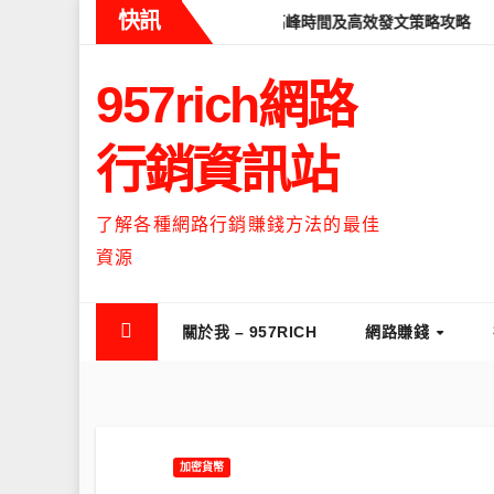
Skip
快訊
ds什麼時候流量最高？流量高峰時間及高效發文策略攻略
如何讓Thr
to
content
957rich網路
行銷資訊站
了解各種網路行銷賺錢方法的最佳
資源
關於我 – 957RICH
網路賺錢
加密貨幣