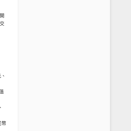
開
交
元、
值
、
民幣