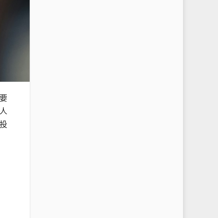
要
人
投