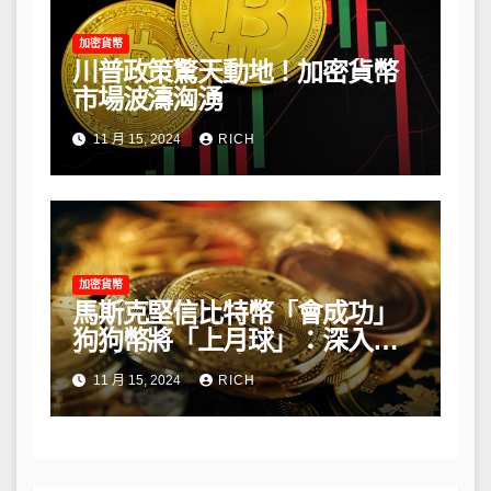
加密貨幣
川普政策驚天動地！加密貨幣
市場波濤洶湧
11 月 15, 2024
RICH
加密貨幣
馬斯克堅信比特幣「會成功」
狗狗幣將「上月球」：深入解
析他的長期看法
11 月 15, 2024
RICH