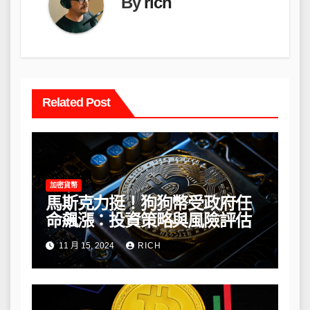
By
rich
Related Post
加密貨幣
馬斯克力挺！狗狗幣受政府任
命飆漲：投資策略與風險評估
11 月 15, 2024
RICH