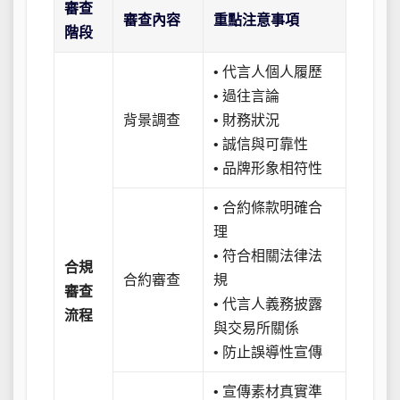
審查
審查內容
重點注意事項
階段
• 代言人個人履歷
• 過往言論
背景調查
• 財務狀況
• 誠信與可靠性
• 品牌形象相符性
• 合約條款明確合
理
• 符合相關法律法
合規
合約審查
規
審查
• 代言人義務披露
流程
與交易所關係
• 防止誤導性宣傳
• 宣傳素材真實準