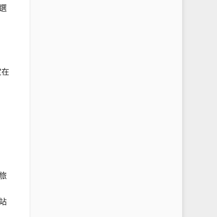
選
定在
旅
站