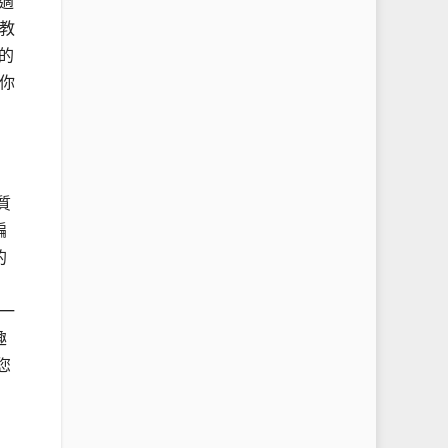
適
教
的
你
質
編
的
一
趣
您