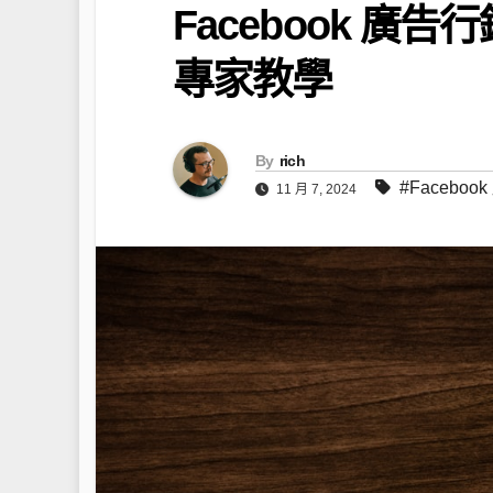
Facebook 
專家教學
By
rich
#Faceboo
11 月 7, 2024