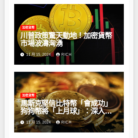
加密貨幣
川普政策驚天動地！加密貨幣
市場波濤洶湧
11 月 15, 2024
RICH
加密貨幣
馬斯克堅信比特幣「會成功」
狗狗幣將「上月球」：深入解
析他的長期看法
11 月 15, 2024
RICH