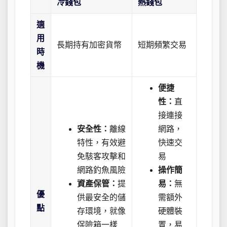
冷錢包
熱錢包
適
用
長期持有加密貨幣
短期頻繁交易
時
機
便捷
性：
直
接連接
安全性：
離線
網路，
特性，有效避
快速交
免駭客攻擊和
易
網路釣魚風險
操作簡
資產保管：
提
易：
無
優
供最安全的儲
需額外
點
存環境，就像
硬體裝
保險箱一樣
置，易