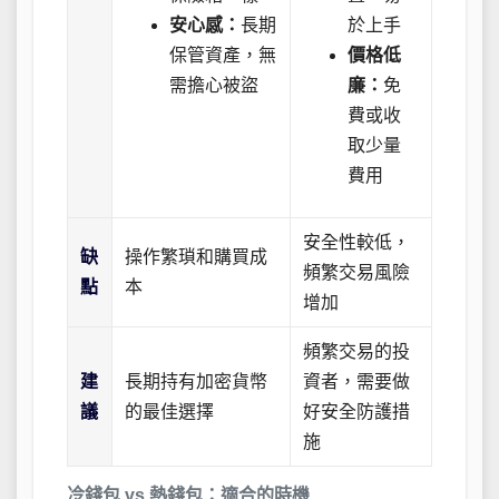
安心感：
長期
於上手
保管資產，無
價格低
需擔心被盜
廉：
免
費或收
取少量
費用
安全性較低，
缺
操作繁瑣和購買成
頻繁交易風險
點
本
增加
頻繁交易的投
建
長期持有加密貨幣
資者，需要做
議
的最佳選擇
好安全防護措
施
冷錢包 vs 熱錢包：適合的時機