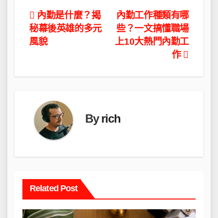
文
內勤是什麼？揭
內勤工作種類有哪
秘幕後英雄的多元
些？一文搞懂職場
章
風貌
上10大熱門內勤工
導
作
覽
By
rich
Related Post