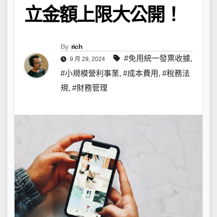
立金額上限大公開！
By
rich
#免用統一發票收據
,
9 月 29, 2024
#小規模營利事業
,
#成本費用
,
#稅務法
規
,
#財務管理