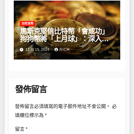
加密貨幣
馬斯克堅信比特幣「會成功」
狗狗幣將「上月球」：深入解
析他的長期看法
11 月 15, 2024
RICH
發佈留言
發佈留言必須填寫的電子郵件地址不會公開。
必
填欄位標示為
*
留言
*