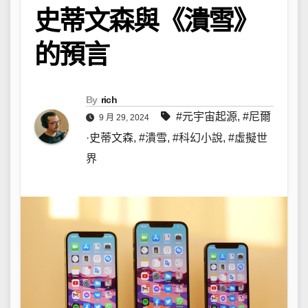
史蒂文森與《潰雪》
的預言
By
rich
#元宇宙起源
,
#尼爾
9 月 29, 2024
·史蒂文森
,
#潰雪
,
#科幻小說
,
#虛擬世
界