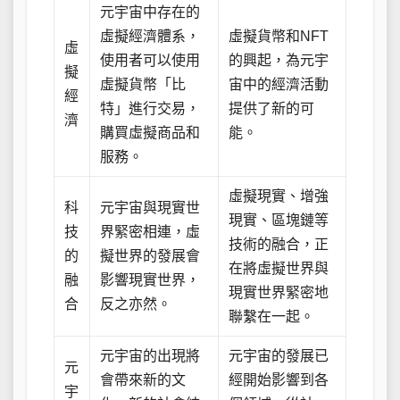
元宇宙中存在的
虛擬經濟體系，
虛擬貨幣和NFT
虛
使用者可以使用
的興起，為元宇
擬
虛擬貨幣「比
宙中的經濟活動
經
特」進行交易，
提供了新的可
濟
購買虛擬商品和
能。
服務。
虛擬現實、增強
科
元宇宙與現實世
現實、區塊鏈等
技
界緊密相連，虛
技術的融合，正
的
擬世界的發展會
在將虛擬世界與
融
影響現實世界，
現實世界緊密地
合
反之亦然。
聯繫在一起。
元宇宙的出現將
元宇宙的發展已
元
會帶來新的文
經開始影響到各
宇