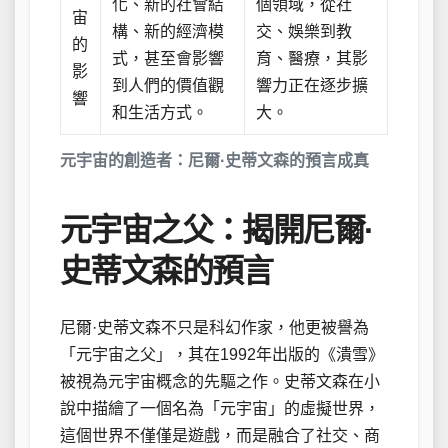
化、新的社會結
個領域，從社
宙
構、新的經濟模
交、娛樂到教
的
式，甚至會影響
育、醫療，其影
影
到人們的價值觀
響力正在逐步擴
響
和生活方式。
大。
元宇宙的創造者：尼爾·史蒂文森的預言成真
元宇宙之父：揭開尼爾·
史蒂文森的預言
尼爾·史蒂文森不只是科幻作家，他更被譽為
「元宇宙之父」，其在1992年出版的《潰雪》
被視為元宇宙概念的先驅之作。史蒂文森在小
說中描繪了一個名為「元宇宙」的虛擬世界，
這個世界不僅僅是遊戲，而是融合了社交、商