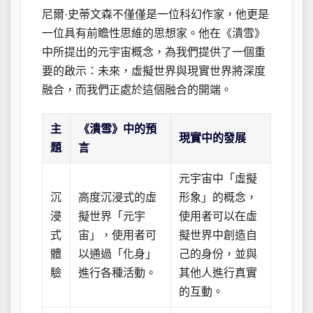
尼爾·史蒂文森不僅僅是一位科幻作家，他更是
一位具有前瞻性思維的思想家。他在《潰雪》
中所提出的元宇宙概念，為我們提供了一個重
要的啟示：未來，虛擬世界與現實世界將深度
融合，而我們正處於這個融合的開端。
主
《潰雪》中的預
現實中的發展
題
言
元宇宙中「虛擬
沉
高度沉浸式的虛
形象」的概念，
浸
擬世界「元宇
使用者可以在虛
式
宙」，使用者可
擬世界中創造自
體
以通過「化身」
己的身份，並與
驗
進行各種活動。
其他人進行真實
的互動。