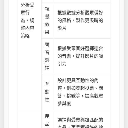
分析受
視
眾行
根據數據分析觀眾偏好
覺
為，調
的風格，製作更吸睛的
效
整內容
影片
果
策略
聲
根據受眾喜好選擇適合
音
的音樂，提升影片的吸
選
引力
擇
設計更具互動性的內
互
容，例如發起投票、問
動
答、挑戰等，提高觀眾
性
參與度
產
選擇與受眾興趣匹配的
品
產品，更易獲得好的效