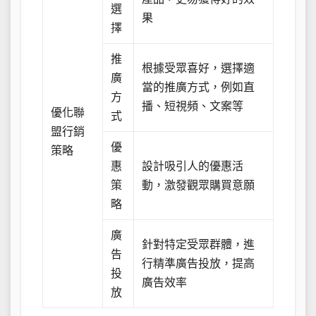
選
果
擇
推
根據受眾喜好，選擇適
廣
當的推廣方式，例如直
方
播、短視頻、文案等
優化聯
式
盟行銷
優
策略
惠
設計吸引人的優惠活
策
動，激發觀眾購買意願
略
廣
針對特定受眾群體，進
告
行精準廣告投放，提高
投
廣告效率
放