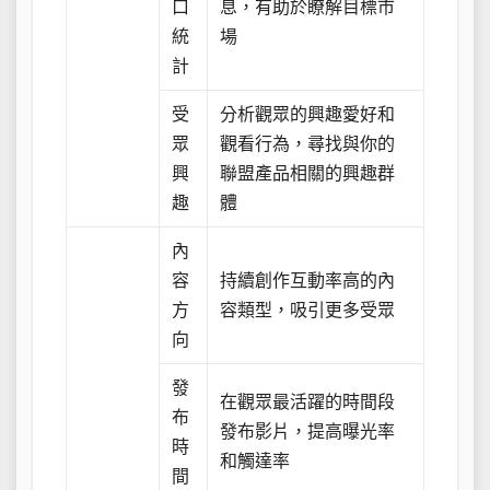
口
息，有助於瞭解目標市
統
場
計
受
分析觀眾的興趣愛好和
眾
觀看行為，尋找與你的
興
聯盟產品相關的興趣群
趣
體
內
容
持續創作互動率高的內
方
容類型，吸引更多受眾
向
發
在觀眾最活躍的時間段
布
發布影片，提高曝光率
時
和觸達率
間