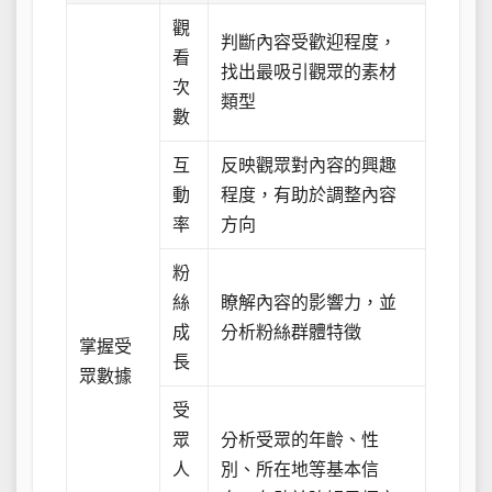
觀
判斷內容受歡迎程度，
看
找出最吸引觀眾的素材
次
類型
數
互
反映觀眾對內容的興趣
動
程度，有助於調整內容
率
方向
粉
絲
瞭解內容的影響力，並
成
分析粉絲群體特徵
掌握受
長
眾數據
受
眾
分析受眾的年齡、性
人
別、所在地等基本信