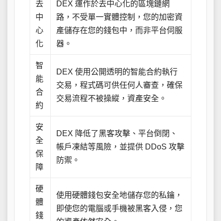
去
DEX 運作於去中心化的區塊鏈網
中
路，不受單一實體控制，您的加密資
心
產儲存在您的錢包中，而非平台伺服
化
器。
智
DEX 使用公開透明的智能合約執行
能
交易，程式碼可供任何人審查，確保
合
交易流程不被操縱，資產安全。
約
安
DEX 降低了黑客攻擊、平台倒閉、
全
帳戶凍結等風險，並提供 DDoS 攻擊
保
防禦。
障
硬
使用硬體錢包安全地儲存您的私鑰，
體
即使您的電腦或手機被黑客入侵，您
錢