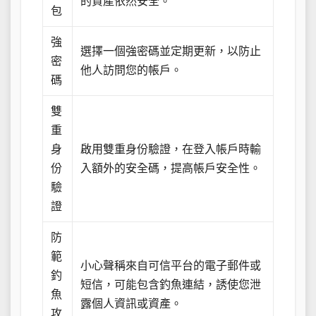
的資產依然安全。
包
強
選擇一個強密碼並定期更新，以防止
密
他人訪問您的帳戶。
碼
雙
重
身
啟用雙重身份驗證，在登入帳戶時輸
份
入額外的安全碼，提高帳戶安全性。
驗
證
防
範
小心聲稱來自可信平台的電子郵件或
釣
短信，可能包含釣魚連結，誘使您泄
魚
露個人資訊或資產。
攻