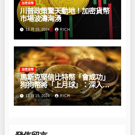
加密貨幣
川普政策驚天動地！加密貨幣
市場波濤洶湧
11 月 15, 2024
RICH
加密貨幣
馬斯克堅信比特幣「會成功」
狗狗幣將「上月球」：深入解
析他的長期看法
11 月 15, 2024
RICH