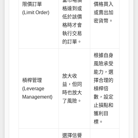
當市場價
限價訂單
價格買入
格達到或
(Limit Order)
或賣出加
低於該價
密貨幣。
格時才會
執行交易
的訂單。
根據自身
風險承受
能力，選
放大收
槓桿管理
擇合理的
益，但同
(Leverage
槓桿倍
時也放大
Management)
數，設定
了風險。
止損點和
獲利目
標。
選擇信譽