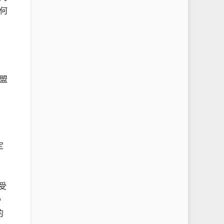
何
盟
定
受
。
的