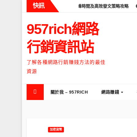
Skip
快訊
ads什麼時候流量最高？流量高峰時間及高效發文策略攻略
如何讓Th
to
content
957rich網路
行銷資訊站
了解各種網路行銷賺錢方法的最佳
資源
關於我 – 957RICH
網路賺錢
加密貨幣