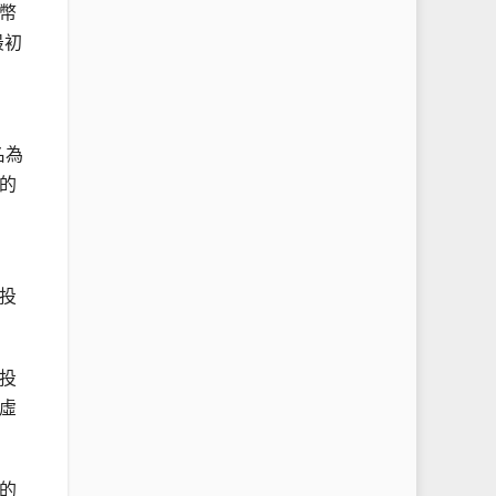
幣
最初
名為
的
投
投
虛
的