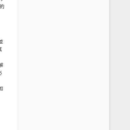
的
並
其
解
必
如