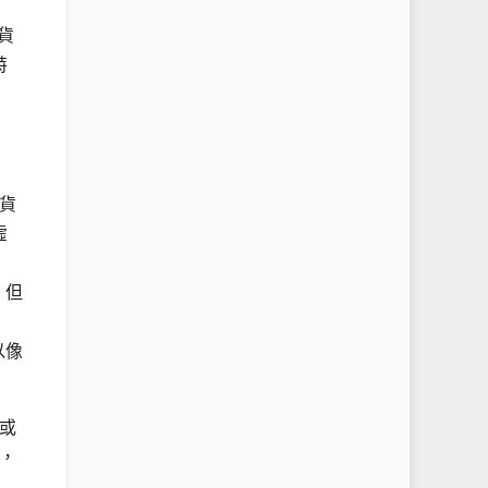
貨
特
體貨
虛
，但
以像
或
，