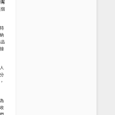
所有
這個
特
納
商品
接
人
分
，
為
收
們