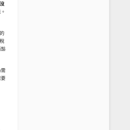
沒
果。
的
稅
面豁
仍需
需要