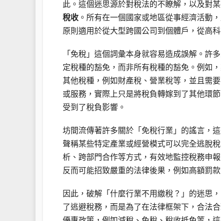
此。這個迷思源於對稅法的不瞭解，以及對某
稅收
。所有在一個國家或地區從事經濟活動，
原則適用於從大型跨國公司到個體戶，從高科
「免稅」這個詞彙本身就容易造成誤解。許多
定稅種的豁免，而非所有稅種的豁免。例如，
其他稅種，例如財產稅、營業稅等，並且需要
或服務，實際上只是將稅負轉嫁到了其他環節
受到了稅負影響。
坊間流傳著許多關於「免稅行業」的謠言，這
聲稱某些特定產業或經營模式可以完全逃脫稅
析、跨部門合作等方式，有效地監控稅務申報
反而可能招致嚴重的法律後果，例如高額罰款
因此，破解「什麼行業不用繳稅？」的迷思，
了逃避稅務，而是為了在法律框架下，合法合
優惠政策，例如減稅、免稅、稅收抵免等，這