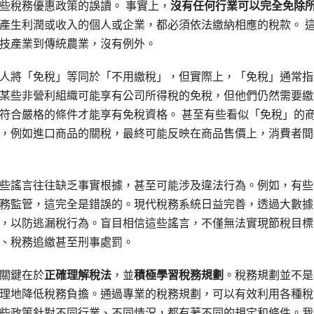
些稅務優惠政策的誤讀。 事實上，
沒有任何行業可以完全免除
產生利潤或收入的個人或企業，都必須依法繳納相應的稅款。 
技產業到傳統農業，沒有例外。
人將「免稅」等同於「不用繳稅」，但實際上，「免稅」通常指
某些非營利組織可能享有公司所得稅的免稅，但他們仍然需要繳
符合嚴格的條件才能享有免稅資格。 甚至有些看似「免稅」的
，例如進口商品的關稅，最終可能反映在商品售價上，消費者間
些謠言往往缺乏事實根據，甚至可能涉及違法行為。例如，有些
務監管，這完全是錯誤的。現代稅務系統日益完善，透過大數據
，以防逃漏稅行為。盲目相信這些謠言，不僅無法實現節稅目標
、稅務追繳甚至刑事處罰。
關鍵在於
正確理解稅法
，並
積極學習稅務規劃
。稅務規劃並不是
理地降低稅務負擔。通過專業的稅務規劃，可以有效利用各種稅
些政策針對不同行業、不同情況，都有著不同的規定和條件。我