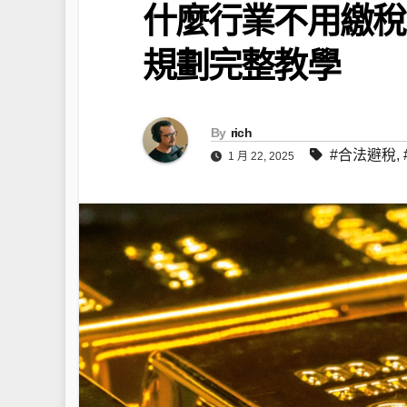
什麼行業不用繳稅
規劃完整教學
By
rich
#合法避稅
,
1 月 22, 2025