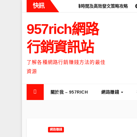
Skip
快訊
s什麼時候流量最高？流量高峰時間及高效發文策略攻略
如何讓Thre
to
content
957rich網路
行銷資訊站
了解各種網路行銷賺錢方法的最佳
資源
關於我 – 957RICH
網路賺錢
網路賺錢