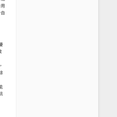
善用
合自
優
效
，
除
能
訊