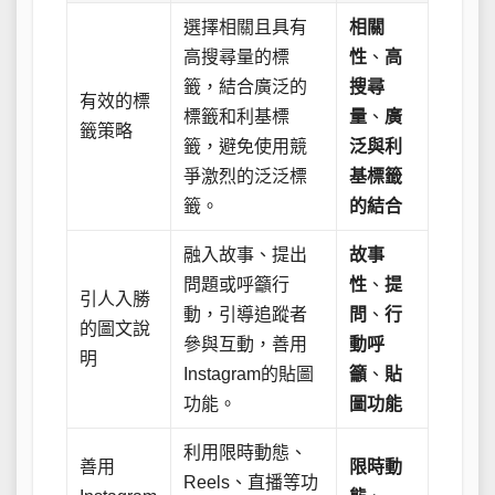
選擇相關且具有
相關
高搜尋量的標
性
、
高
籤，結合廣泛的
搜尋
有效的標
標籤和利基標
量
、
廣
籤策略
籤，避免使用競
泛與利
爭激烈的泛泛標
基標籤
籤。
的結合
融入故事、提出
故事
問題或呼籲行
性
、
提
引人入勝
動，引導追蹤者
問
、
行
的圖文說
參與互動，善用
動呼
明
Instagram的貼圖
籲
、
貼
功能。
圖功能
利用限時動態、
善用
限時動
Reels、直播等功