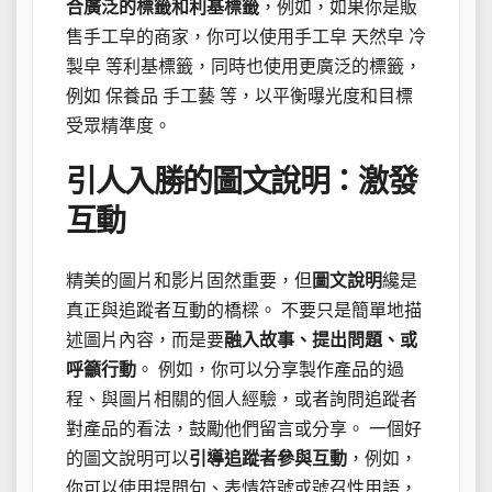
合廣泛的標籤和利基標籤
，例如，如果你是販
售手工皁的商家，你可以使用手工皁 天然皁 冷
製皁 等利基標籤，同時也使用更廣泛的標籤，
例如 保養品 手工藝 等，以平衡曝光度和目標
受眾精準度。
引人入勝的圖文說明：激發
互動
精美的圖片和影片固然重要，但
圖文說明
纔是
真正與追蹤者互動的橋樑。 不要只是簡單地描
述圖片內容，而是要
融入故事、提出問題、或
呼籲行動
。 例如，你可以分享製作產品的過
程、與圖片相關的個人經驗，或者詢問追蹤者
對產品的看法，鼓勵他們留言或分享。 一個好
的圖文說明可以
引導追蹤者參與互動
，例如，
你可以使用提問句、表情符號或號召性用語，