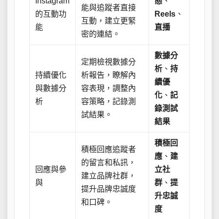
Instagram
態
、
能與追蹤者直接
的互動功
Reels
、
互動，建立更緊
能
直播
密的連結。
數據分
定期檢視數據分
析
、
持
持續優化
析報告，瞭解內
續優
與數據分
容表現，調整內
化
、
記
析
容策略，記錄測
錄測試
試結果。
結果
積極回
積極回應追蹤者
應
、
建
的留言和私訊，
回應與參
立社
建立品牌社群，
與
群
、
提
提升品牌忠誠度
升忠誠
和口碑。
度