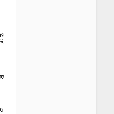
商
策
的
和