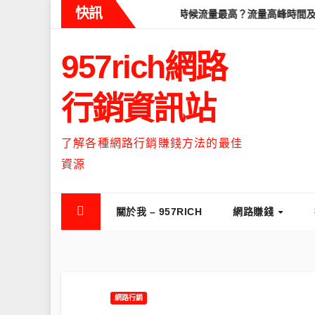
Skip
快訊
完整教學
Threads什麼時候流量最高？流量高峰時間及高效發文策
to
content
957rich網路
行銷資訊站
了解各種網路行銷賺錢方法的最佳
資源
關於我 – 957RICH
網路賺錢
網路行銷