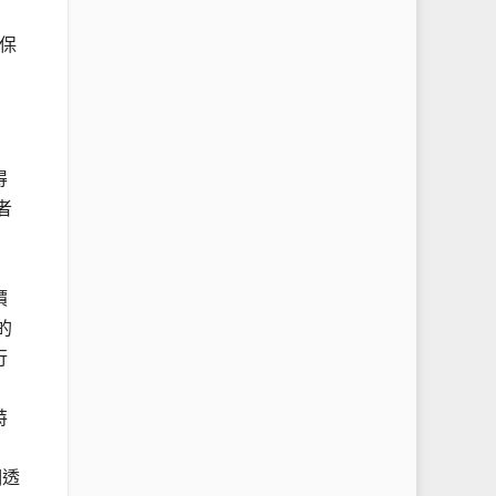
保
得
者
價
的
行
特
們透