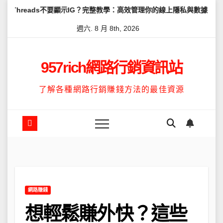
Skip
s不要顯示IG？完整教學：高效管理你的線上隱私與數據安全
怎麼讓T
to
週六. 8 月 8th, 2026
content
957rich網路行銷資訊站
了解各種網路行銷賺錢方法的最佳資源
網路賺錢
想輕鬆賺外快？這些