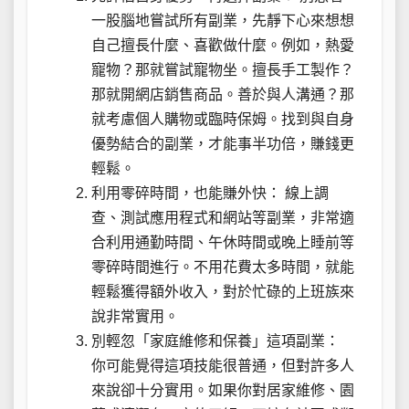
一股腦地嘗試所有副業，先靜下心來想想
自己擅長什麼、喜歡做什麼。例如，熱愛
寵物？那就嘗試寵物坐。擅長手工製作？
那就開網店銷售商品。善於與人溝通？那
就考慮個人購物或臨時保姆。找到與自身
優勢結合的副業，才能事半功倍，賺錢更
輕鬆。
利用零碎時間，也能賺外快： 線上調
查、測試應用程式和網站等副業，非常適
合利用通勤時間、午休時間或晚上睡前等
零碎時間進行。不用花費太多時間，就能
輕鬆獲得額外收入，對於忙碌的上班族來
說非常實用。
別輕忽「家庭維修和保養」這項副業：
你可能覺得這項技能很普通，但對許多人
來說卻十分實用。如果你對居家維修、園