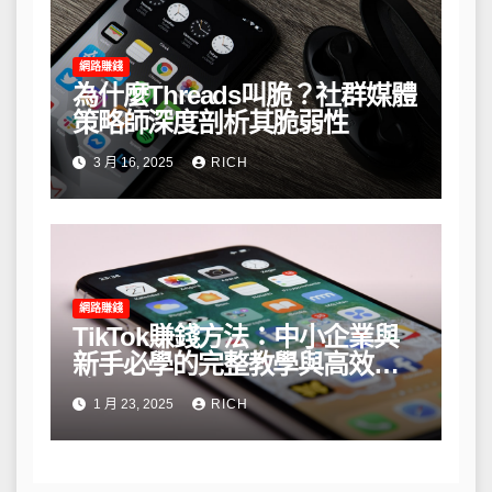
網路賺錢
為什麼Threads叫脆？社群媒體
策略師深度剖析其脆弱性
3 月 16, 2025
RICH
網路賺錢
TikTok賺錢方法：中小企業與
新手必學的完整教學與高效策
略
1 月 23, 2025
RICH