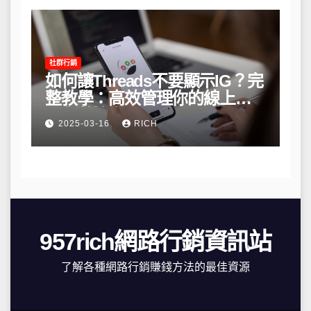
社群行銷
如何讓Threads不要顯示IG？完
整教學：高效管理你的線上隱
私與數據安全
2025-03-16
RICH
957rich網路行銷資訊站
了解各種網路行銷賺錢方法的最佳資源