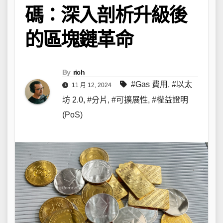
碼：深入剖析升級後
的區塊鏈革命
By
rich
#Gas 費用
,
#以太
11 月 12, 2024
坊 2.0
,
#分片
,
#可擴展性
,
#權益證明
(PoS)