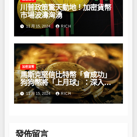
川普政策驚天動地！加密貨幣
市場波濤洶湧
11 月 15, 2024
RICH
加密貨幣
馬斯克堅信比特幣「會成功」
狗狗幣將「上月球」：深入解
析他的長期看法
11 月 15, 2024
RICH
發佈留言