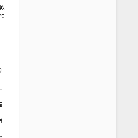
欺
預
等
工
這
增
奢