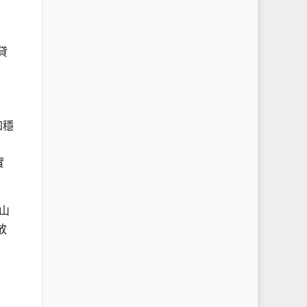
貸
加穩
實
山
放