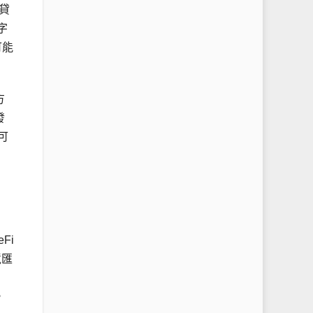
貸
字
可能
方
發
可
Fi
境匯
，