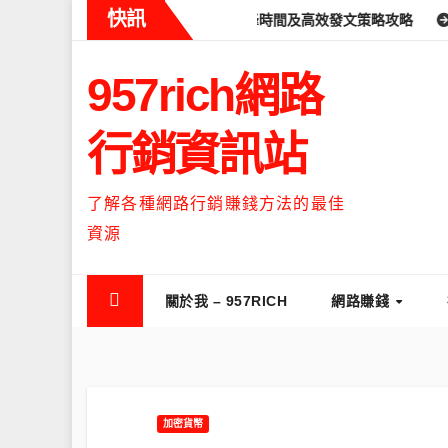
Skip
快訊
ads什麼時候流量最高？流量高峰時間及高效發文策略攻略
如何讓T
to
content
957rich網路
行銷資訊站
了解各種網路行銷賺錢方法的最佳
資源
關於我 – 957RICH
網路賺錢
加密貨幣