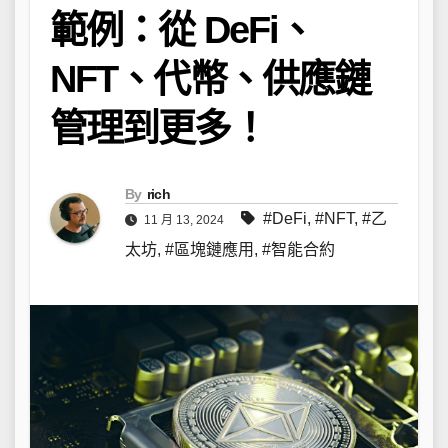
範例：從 DeFi、
NFT、代幣、供應鏈
管理到更多！
By
rich
#DeFi
,
#NFT
,
#乙
11 月 13, 2024
太坊
,
#區塊鏈應用
,
#智能合約