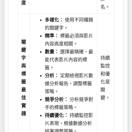
度
名。
多樣化：
使用不同種類
的關鍵字。
精準：
標籤必須與影片
關
內容高度相關。
鍵
數量：
選擇最精確、最
字
持續
能代表影片內容的標
與
監控
籤。
標
和優
分析：
定期檢視影片數
籤
化是
據分析報告，調整標籤
最
關
策略。
佳
鍵。
競爭分析：
分析競爭對
實
手的標籤策略。
踐
持續優化：
持續監控影
片表現，根據數據分析
結果調整策略。