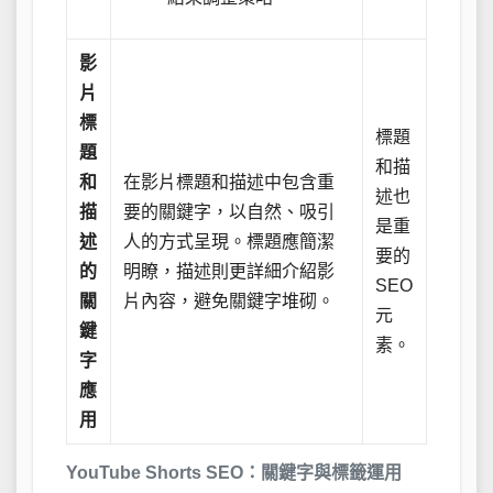
影
片
標
標題
題
和描
和
在影片標題和描述中包含重
述也
描
要的關鍵字，以自然、吸引
是重
述
人的方式呈現。標題應簡潔
要的
的
明瞭，描述則更詳細介紹影
SEO
關
片內容，避免關鍵字堆砌。
元
鍵
素。
字
應
用
YouTube Shorts SEO：關鍵字與標籤運用