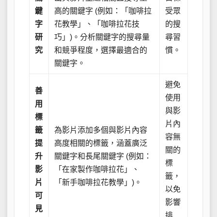
鍵
高的關鍵字 (例如：「咖啡拉
受眾
字
花教學」、「咖啡拉花技
的搜
研
巧」)。分析關鍵字的搜尋量
尋習
究
和競爭程度，選擇最適合的
慣。
關鍵字。
避免
善
使用
用
與影
標
片內
籤
為影片添加多個與影片內容
容無
提
高度相關的標籤，涵蓋廣泛
關的
升
關鍵字和長尾關鍵字 (例如：
標
影
「在家製作咖啡拉花」、
籤，
片
「新手咖啡拉花教學」)。
以免
可
影響
見
排