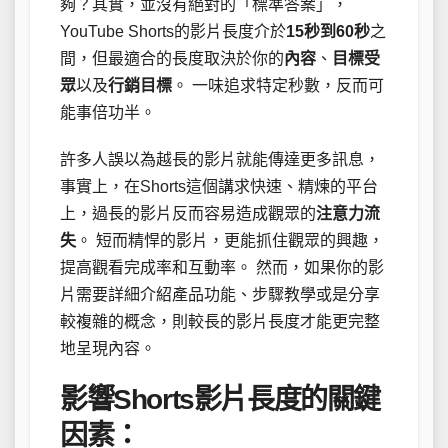
夠？其實，並沒有絕對的「標準答案」，
YouTube Shorts的影片長度介於
15秒到60秒
之
間，但最適合的長度取決於你的
內容
、
目標受
眾
以及
行銷目標
。 一味追求特定秒數，反而可
能事倍功半。
許多人誤以為越長的影片就能傳達更多訊息，
事實上，在Shorts這個講求快速、精煉的平台
上，過長的影片反而容易造成觀眾的
注意力流
失
。 短而精悍的影片，更能抓住觀眾的興趣，
提高觀看完成率和互動率。 然而，如果你的影
片需要詳細介紹產品功能、步驟教學或是分享
較複雜的概念，則較長的影片長度才能更完整
地呈現內容。
影響Shorts影片長度的關鍵
因素：