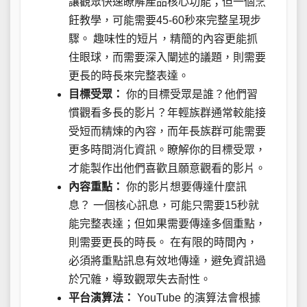
讓觀眾快速瞭解產品核心功能；但一個烹
飪教學，可能需要45-60秒來完整呈現步
驟。 趣味性的短片，精簡的內容更能抓
住眼球，而需要深入闡述的議題，則需要
更長的時長來完整表達。
目標受眾：
你的目標受眾是誰？他們習
慣觀看多長的影片？年輕族群通常較能接
受短而精煉的內容，而年長族群可能需要
更多時間消化資訊。瞭解你的目標受眾，
才能製作出他們喜歡且願意觀看的影片。
內容重點：
你的影片想要傳達什麼訊
息？ 一個核心訊息，可能只需要15秒就
能完整表達；但如果需要傳達多個重點，
則需要更長的時長。 在有限的時間內，
必須將重點訊息有效地傳達，避免資訊過
於冗雜，導致觀眾失去耐性。
平台演算法：
YouTube 的演算法會根據