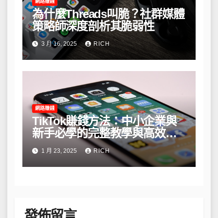
網路賺錢
為什麼Threads叫脆？社群媒體
策略師深度剖析其脆弱性
3 月 16, 2025
RICH
網路賺錢
TikTok賺錢方法：中小企業與
新手必學的完整教學與高效策
略
1 月 23, 2025
RICH
發佈留言