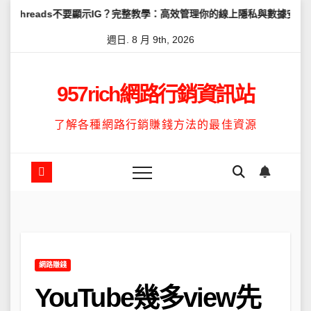
Skip
s不要顯示IG？完整教學：高效管理你的線上隱私與數據安全
怎麼讓Th
to
週日. 8 月 9th, 2026
content
957rich網路行銷資訊站
了解各種網路行銷賺錢方法的最佳資源
網路賺錢
YouTube幾多view先