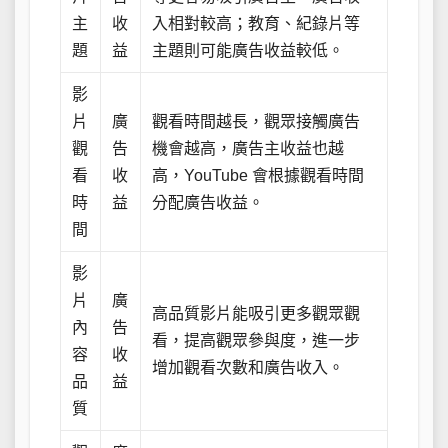
主
收
入相對較高；教育、紀錄片等
題
益
主題則可能廣告收益較低。
影
片
廣
觀看時間越長，觀眾接觸廣告
觀
告
機會越高，廣告主收益也越
看
收
高，YouTube 會根據觀看時間
時
益
分配廣告收益。
間
影
片
廣
高品質影片能吸引更多觀眾觀
內
告
看，提高觀眾參與度，進一步
容
收
增加觀看次數和廣告收入。
品
益
質