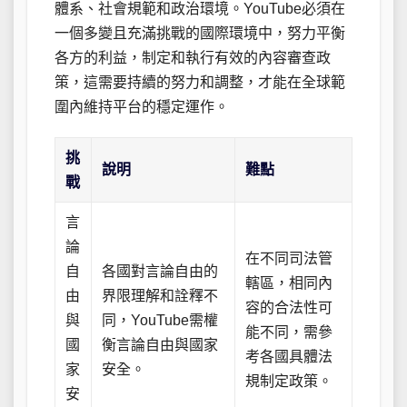
體系、社會規範和政治環境。YouTube必須在
一個多變且充滿挑戰的國際環境中，努力平衡
各方的利益，制定和執行有效的內容審查政
策，這需要持續的努力和調整，才能在全球範
圍內維持平台的穩定運作。
挑
說明
難點
戰
言
論
在不同司法管
自
各國對言論自由的
轄區，相同內
由
界限理解和詮釋不
容的合法性可
與
同，YouTube需權
能不同，需參
國
衡言論自由與國家
考各國具體法
家
安全。
規制定政策。
安