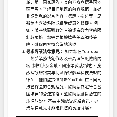
並非單一國家運營，其內容審查標準因地
區而異。了解目標地區的內容規範，並據
此調整您的影片內容、標題、描述等，是
避免內容被移除或遭受處罰的關鍵。 例
如，某些地區對政治言論或宗教內容的限
制較嚴格，您需要根據這些差異調整策
略，確保內容符合當地法規。
尋求專業法律意見：
如果您在YouTube
上經營業務或創作涉及較高法律風險的內
容 (例如涉及金融、醫療等敏感領域)，強
烈建議您諮詢專精國際媒體與科技法規的
律師。他們能提供關於YouTube在不同司
法管轄區的合規建議，協助您制定符合各
國法律的營運策略，並協助您應對潛在的
法律糾紛。 不要單純依靠網路資訊，專
業法律意見才能確保您的長遠發展。