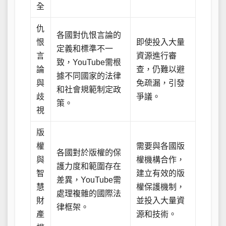
全
仇
各國對仇恨言論的
恨
即使投入大量
定義和標準不一
言
資源進行審
致，YouTube需根
論
查，仍難以避
據不同國家的法律
與
免疏漏，引發
和社會規範制定政
歧
爭議。
策。
視
版
權
需要與各國版
各國對於版權的保
與
權機構合作，
護力度和範圍存在
智
建立有效的版
差異，YouTube需
慧
權保護機制，
處理複雜的國際法
財
並投入大量資
律框架。
產
源和技術。