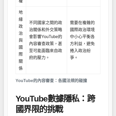
權
地
緣
不同國家之間的政
需要在複雜的
政
治關係和外交策略
國際政治環境
治
會影響YouTube的
中小心平衡各
與
內容審查政策，甚
方利益，避免
國
至可能面臨來自政
捲入政治紛
際
府的壓力。
爭。
關
係
YouTube的內容審查：各國法規的碰撞
YouTube數據隱私：跨
國界限的挑戰