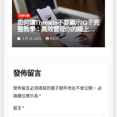
社群行銷
如何讓Threads不要顯示IG？完
整教學：高效管理你的線上隱
私與數據安全
3 月 16, 2025
RICH
發佈留言
發佈留言必須填寫的電子郵件地址不會公開。
必
填欄位標示為
*
留言
*