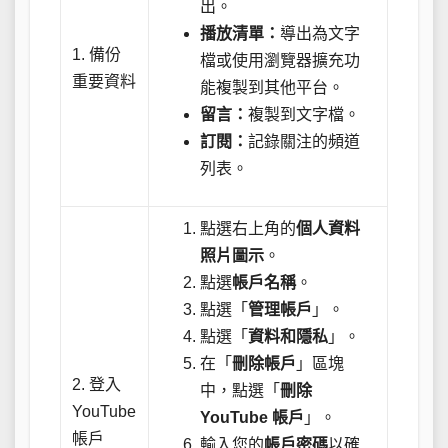
出。
播放清單：
導出為文字
1. 備份
檔或使用瀏覽器擴充功
重要資料
能複製到其他平台。
留言：
複製到文字檔。
訂閱：
記錄關注的頻道
列表。
點選右上角的
個人資料
照片圖示
。
點選
帳戶名稱
。
點選「
管理帳戶
」。
點選「
資料和隱私
」。
在「
刪除帳戶
」區塊
2. 登入
中，點選「
刪除
YouTube
YouTube 帳戶
」。
帳戶
輸入您的
帳戶密碼
以確