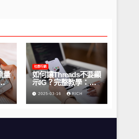
社群行銷
流量
如何讓Threads不要顯
間
示IG？完整教學：高
略
效管理你的線上隱私
2025-03-16
RICH
與數據安全