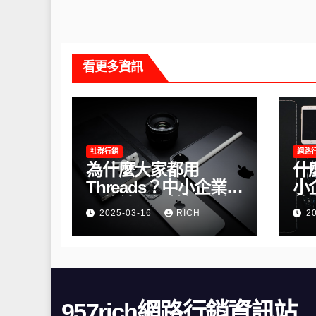
看更多資訊
社群行銷
網路
為什麼大家都用
什
Threads？中小企業必
小
學的社群經營新戰略
的
2025-03-16
RICH
2
957rich網路行銷資訊站