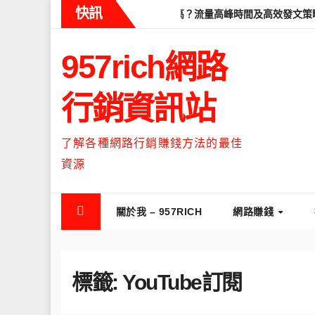
Skip
快訊
學
Threads什麼時候流量最高？流量高峰時間及高效發文策略攻略
to
content
957rich網路
行銷資訊站
了解各種網路行銷賺錢方法的最佳
資源
關於我 – 957RICH
網路賺錢
標籤:
YouTube訂閱