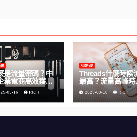
行銷
社群行銷
麼是流量密碼？中
Threads什麼時候
企業電商高效獲客
最高？流量高峰時
完整教學
及高效發文策略攻
025-03-16
RICH
2025-03-16
RICH