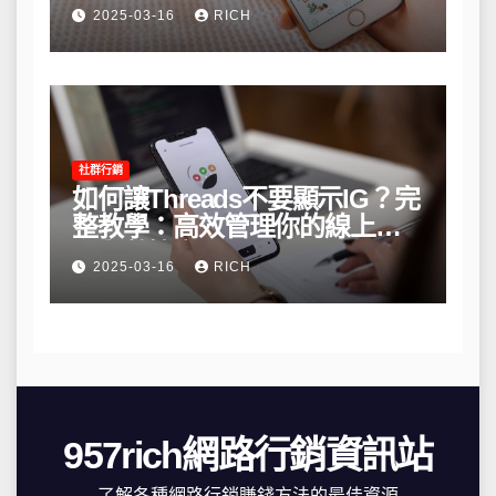
略
2025-03-16
RICH
社群行銷
如何讓Threads不要顯示IG？完
整教學：高效管理你的線上隱
私與數據安全
2025-03-16
RICH
957rich網路行銷資訊站
了解各種網路行銷賺錢方法的最佳資源