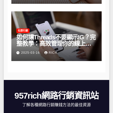
社群行銷
如何讓Threads不要顯示IG？完
整教學：高效管理你的線上隱
私與數據安全
2025-03-16
RICH
957rich網路行銷資訊站
了解各種網路行銷賺錢方法的最佳資源