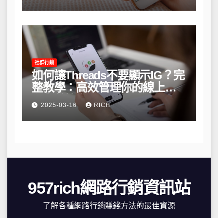
社群行銷
如何讓Threads不要顯示IG？完
整教學：高效管理你的線上隱
私與數據安全
2025-03-16
RICH
957rich網路行銷資訊站
了解各種網路行銷賺錢方法的最佳資源