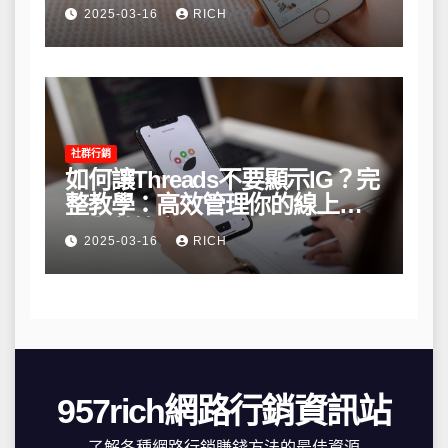
略
2025-03-16
RICH
社群行銷
如何讓Threads不要顯示IG？完
整教學：高效管理你的線上隱
私與數據安全
2025-03-16
RICH
957rich網路行銷資訊站
了解各種網路行銷賺錢方法的最佳資源