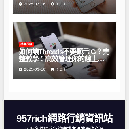
略
2025-03-16
RICH
社群行銷
如何讓Threads不要顯示IG？完
整教學：高效管理你的線上隱
私與數據安全
2025-03-16
RICH
957rich網路行銷資訊站
了解各種網路行銷賺錢方法的最佳資源