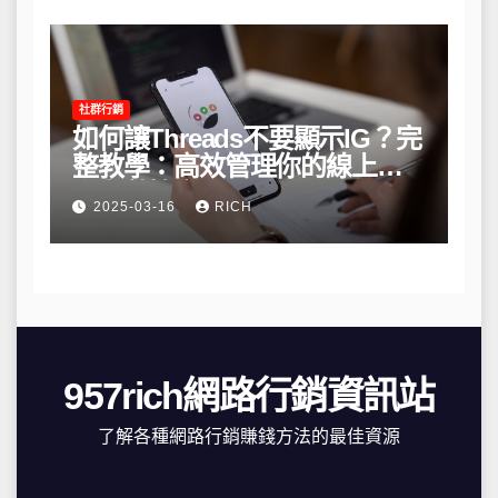
社群行銷
如何讓Threads不要顯示IG？完
整教學：高效管理你的線上隱
私與數據安全
2025-03-16
RICH
957rich網路行銷資訊站
了解各種網路行銷賺錢方法的最佳資源