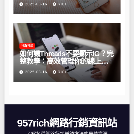
略
2025-03-16
RICH
社群行銷
如何讓Threads不要顯示IG？完
整教學：高效管理你的線上隱
私與數據安全
2025-03-16
RICH
957rich網路行銷資訊站
了解各種網路行銷賺錢方法的最佳資源