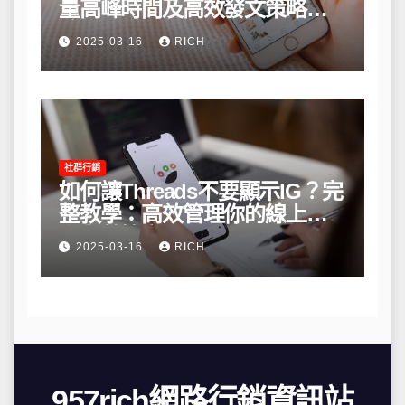
量高峰時間及高效發文策略攻
略
2025-03-16
RICH
社群行銷
如何讓Threads不要顯示IG？完
整教學：高效管理你的線上隱
私與數據安全
2025-03-16
RICH
957rich網路行銷資訊站