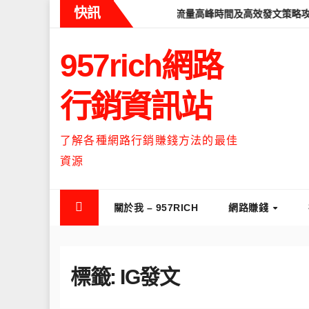
Skip
快訊
Threads什麼時候流量最高？流量高峰時間及高效發文策略攻略
如
to
content
957rich網路
行銷資訊站
了解各種網路行銷賺錢方法的最佳
資源
關於我 – 957RICH
網路賺錢
標籤:
IG發文