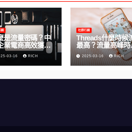
行銷
社群行銷
麼是流量密碼？中
Threads什麼時候
企業電商高效獲客
最高？流量高峰時
完整教學
及高效發文策略攻
025-03-16
RICH
2025-03-16
RICH