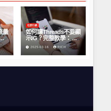
社群行銷
流量
如何讓Threads不要顯
間
示IG？完整教學：高
略
效管理你的線上隱私
2025-03-16
RICH
與數據安全