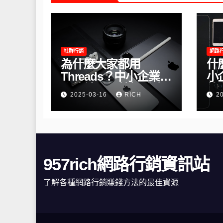
社群行銷
網路
為什麼大家都用
什
Threads？中小企業必
小
學的社群經營新戰略
的
2025-03-16
RICH
2
957rich網路行銷資訊站
了解各種網路行銷賺錢方法的最佳資源