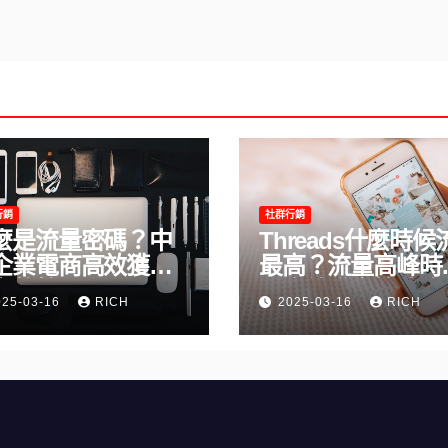
行銷
社群行銷
麼是流量密碼？中
Threads什麼時候
企業電商高效獲客
最高？流量高峰時
完整教學
及高效發文策略攻
025-03-16
RICH
2025-03-16
RICH