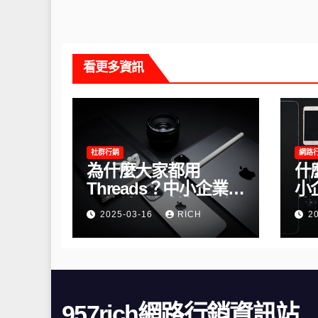
看更多資訊
社群行銷
網路
為什麼大家都用
什
Threads？中小企業必
小
學的社群經營新戰略
的
2025-03-16
RICH
2
957rich網路行銷資訊站