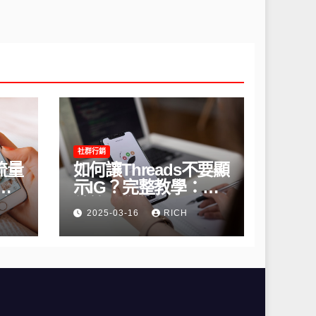
社群行銷
流量
如何讓Threads不要顯
間
示IG？完整教學：高
略
效管理你的線上隱私
2025-03-16
RICH
與數據安全