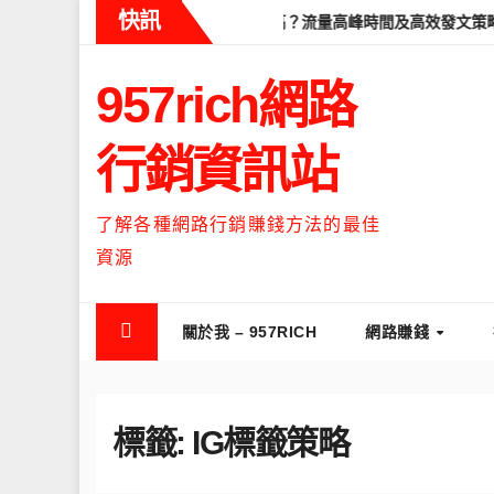
Skip
快訊
學
Threads什麼時候流量最高？流量高峰時間及高效發文策略攻略
to
content
957rich網路
行銷資訊站
了解各種網路行銷賺錢方法的最佳
資源
關於我 – 957RICH
網路賺錢
標籤:
IG標籤策略