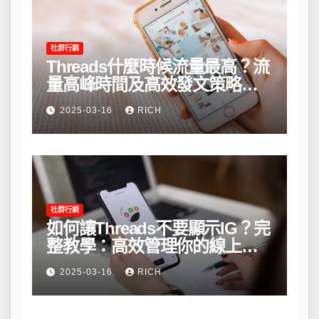
社群行銷
Threads什麼時候流量最高？流
量高峰時間及高效發文策略攻
略
2025-03-16
RICH
社群行銷
如何讓Threads不要顯示IG？完
整教學：高效管理你的線上隱
私與數據安全
2025-03-16
RICH