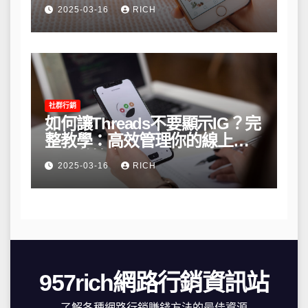
略
2025-03-16
RICH
社群行銷
如何讓Threads不要顯示IG？完
整教學：高效管理你的線上隱
私與數據安全
2025-03-16
RICH
957rich網路行銷資訊站
了解各種網路行銷賺錢方法的最佳資源