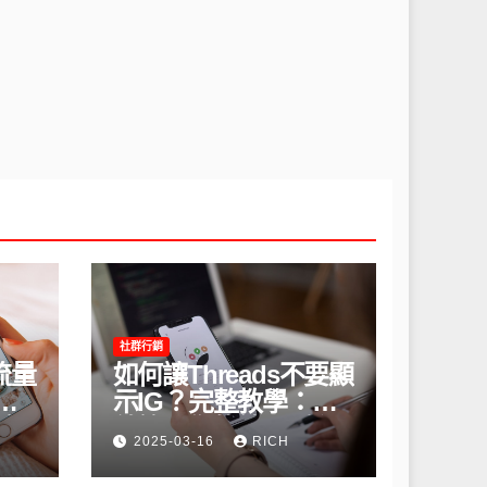
社群行銷
流量
如何讓Threads不要顯
間
示IG？完整教學：高
略
效管理你的線上隱私
2025-03-16
RICH
與數據安全