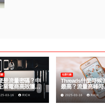
行銷
社群行銷
麼是流量密碼？中
Threads什麼時候
企業電商高效獲客
最高？流量高峰時
完整教學
及高效發文策略攻
025-03-16
RICH
2025-03-16
RICH