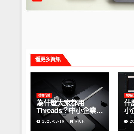
看更多資訊
社群行銷
網路
為什麼大家都用
什
Threads？中小企業必
小
學的社群經營新戰略
的
2025-03-16
RICH
2