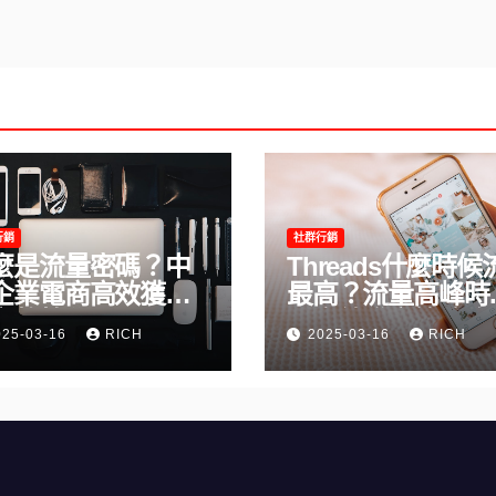
行銷
社群行銷
麼是流量密碼？中
Threads什麼時候
企業電商高效獲客
最高？流量高峰時
完整教學
及高效發文策略攻
025-03-16
RICH
2025-03-16
RICH