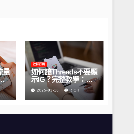
社群行銷
流量
如何讓Threads不要顯
間
示IG？完整教學：高
略
效管理你的線上隱私
2025-03-16
RICH
與數據安全