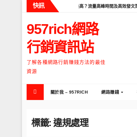
Skip
快訊
教學
Threads什麼時候流量最高？流量高峰時間及高效發文策略攻
to
content
957rich網路
行銷資訊站
了解各種網路行銷賺錢方法的最佳
資源
關於我 – 957RICH
網路賺錢
標籤:
違規處理