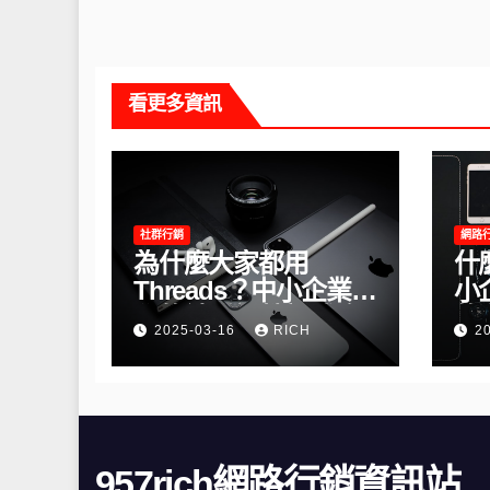
看更多資訊
社群行銷
網路
為什麼大家都用
什
Threads？中小企業必
小
學的社群經營新戰略
的
2025-03-16
RICH
2
957rich網路行銷資訊站